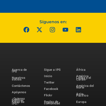
Síguenos en:
Acerca de
Sigue a IPS
África
IPS
Inicio
América
Nuestros
Latina y el
socios
Caribe
Twitter
Contáctenos
América del
Norte
Facebook
Apóyenos
Asia-
Flickr
Pacífico
¿Quieres
publicar
Reglas de
notas de
Europa
comunidad
IPS?