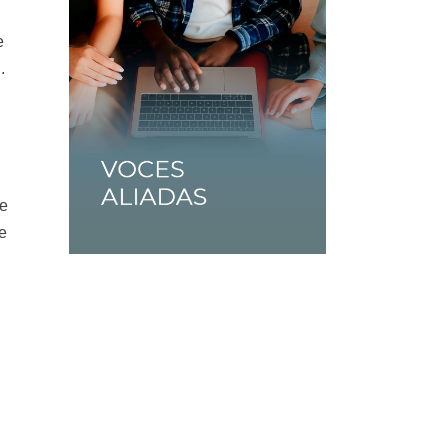
e
.
de
e