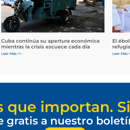
Cuba continúa su apertura económica
El ébo
mientras la crisis escuece cada día
refugi
Leer Más >>
Leer Más 
s que importan. Si
e gratis a nuestro bolet