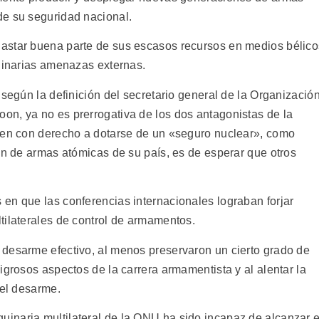
de su seguridad nacional.
astar buena parte de sus escasos recursos en medios bélico
aginarias amenazas externas.
 según la definición del secretario general de la Organizació
n, ya no es prerrogativa de los dos antagonistas de la
nten con derecho a dotarse de un «seguro nuclear», como
ón de armas atómicas de su país, es de esperar que otros
en que las conferencias internacionales lograban forjar
tilaterales de control de armamentos.
desarme efectivo, al menos preservaron un cierto grado de
igrosos aspectos de la carrera armamentista y al alentar la
 el desarme.
inaria multilateral de la ONU ha sido incapaz de alcanzar e