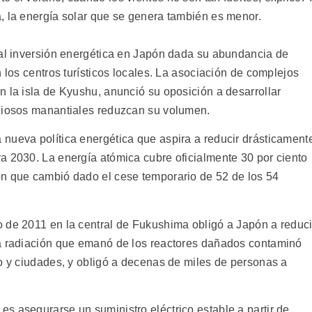
, la energía solar que se genera también es menor.
tal inversión energética en Japón dada su abundancia de
 los centros turísticos locales. La asociación de complejos
n la isla de Kyushu, anunció su oposición a desarrollar
aliosos manantiales reduzcan su volumen.
nueva política energética que aspira a reducir drásticament
a 2030. La energía atómica cubre oficialmente 30 por ciento
ón que cambió dado el cese temporario de 52 de los 54
 de 2011 en la central de Fukushima obligó a Japón a reduci
ta radiación que emanó de los reactores dañados contaminó
no y ciudades, y obligó a decenas de miles de personas a
s asegurarse un suministro eléctrico estable a partir de