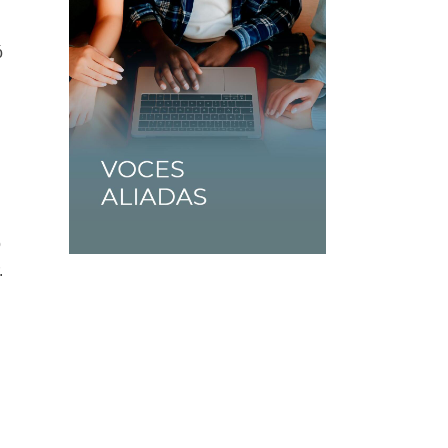
ó
o
.