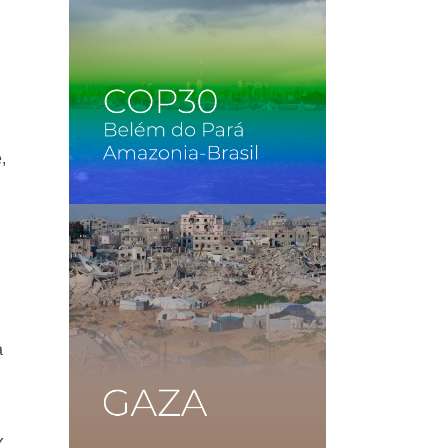
,
a
Y