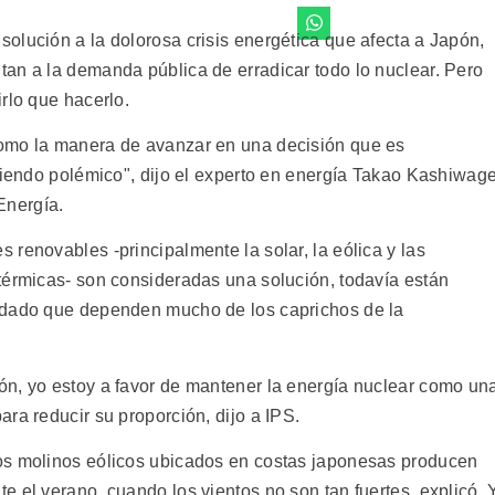
olución a la dolorosa crisis energética que afecta a Japón,
an a la demanda pública de erradicar todo lo nuclear. Pero
rlo que hacerlo.
omo la manera de avanzar en una decisión que es
siendo polémico", dijo el experto en energía Takao Kashiwage
Energía.
renovables -principalmente la solar, la eólica y las
térmicas- son consideradas una solución, todavía están
 dado que dependen mucho de los caprichos de la
ón, yo estoy a favor de mantener la energía nuclear como un
ra reducir su proporción, dijo a IPS.
os molinos eólicos ubicados en costas japonesas producen
 el verano, cuando los vientos no son tan fuertes, explicó. 