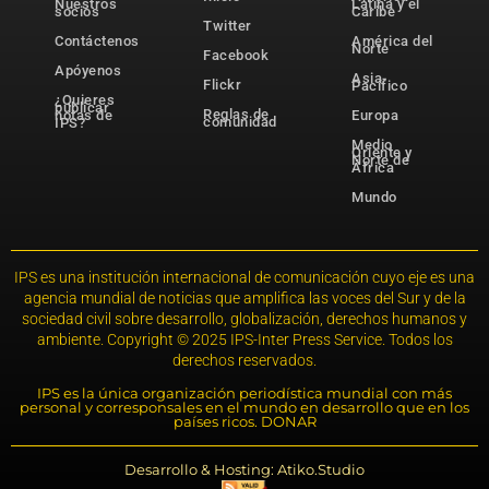
Nuestros
Latina y el
socios
Caribe
Twitter
Contáctenos
América del
Norte
Facebook
Apóyenos
Asia-
Flickr
Pacífico
¿Quieres
publicar
Reglas de
notas de
Europa
comunidad
IPS?
Medio
Oriente y
Norte de
África
Mundo
IPS es una institución internacional de comunicación cuyo eje es una
agencia mundial de noticias que amplifica las voces del Sur y de la
sociedad civil sobre desarrollo, globalización, derechos humanos y
ambiente. Copyright © 2025 IPS-Inter Press Service. Todos los
derechos reservados.
IPS es la única organización periodística mundial con más
personal y corresponsales en el mundo en desarrollo que en los
países ricos. DONAR
Desarrollo & Hosting: Atiko.Studio