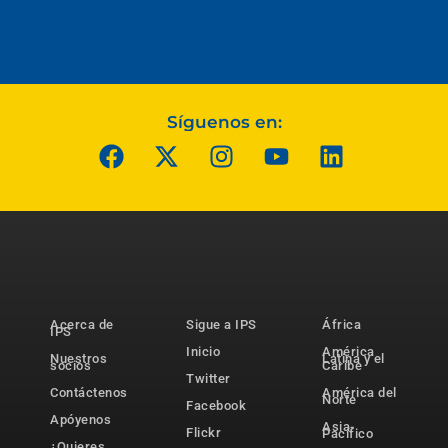
Síguenos en:
Acerca de
Sigue a IPS
África
IPS
Inicio
América
Nuestros
Latina y el
socios
Caribe
Twitter
Contáctenos
América del
Norte
Facebook
Apóyenos
Asia-
Flickr
Pacífico
¿Quieres