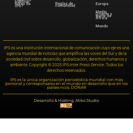
publicar
Reglas de
notas de
Europa
comunidad
IPS?
Medio
Oriente y
Norte de
África
Mundo
IPS es una institución internacional de comunicación cuyo eje es una
agencia mundial de noticias que amplifica las voces del Sur y de la
sociedad civil sobre desarrollo, globalización, derechos humanos y
ambiente. Copyright © 2025 IPS-Inter Press Service. Todos los
derechos reservados.
IPS es la única organización periodística mundial con más
personal y corresponsales en el mundo en desarrollo que en los
países ricos. DONAR
Desarrollo & Hosting: Atiko.Studio