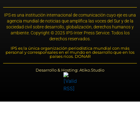
IPS es una institución internacional de comunicación cuyo eje es una
agencia mundial de noticias que amplifica las voces del Sur y de la
sociedad civil sobre desarrollo, globalización, derechos humanos y
ambiente. Copyright © 2025 IPS-Inter Press Service. Todos los
derechos reservados.
IPS es la única organización periodística mundial con más
personal y corresponsales en el mundo en desarrollo que en los
países ricos. DONAR
Desarrollo & Hosting: Atiko.Studio