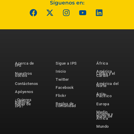
Síguenos en:
Acerca de
Sigue a IPS
África
IPS
Inicio
América
Nuestros
Latina y el
socios
Caribe
Twitter
Contáctenos
América del
Norte
Facebook
Apóyenos
Asia-
Flickr
Pacífico
¿Quieres
publicar
Reglas de
notas de
Europa
comunidad
IPS?
Medio
Oriente y
Norte de
África
Mundo