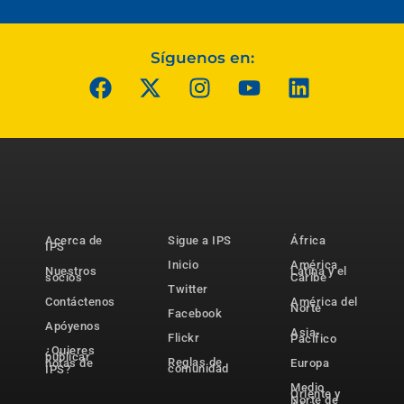
Síguenos en:
Acerca de
Sigue a IPS
África
IPS
Inicio
América
Nuestros
Latina y el
socios
Caribe
Twitter
Contáctenos
América del
Norte
Facebook
Apóyenos
Asia-
Flickr
Pacífico
¿Quieres
publicar
Reglas de
notas de
Europa
comunidad
IPS?
Medio
Oriente y
Norte de