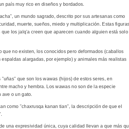
un país muy rico en diseños y bordados.
u Pacha", un mundo sagrado, descrito por sus artesanas como
uridad, muerte, sueños, miedo y multiplicación. Estas figura
s que los jalq'a creen que aparecen cuando alguien está solo
 o que no existen, los conocidos pero deformados (caballos
 espaldas alargadas, por ejemplo) y animales más realistas
s "uñas" que son los wawas (hijos) de estos seres, en
entre macho y hembra. Los wawas no son de la especie
 ave o un gato.
can como "chaxrusqa kanan tian", la descripción de que el
.
, de una expresividad única, cuya calidad llevan a que más q