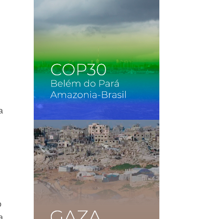
a
o
a