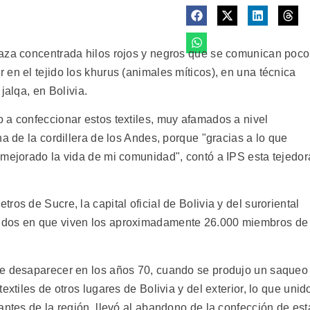
laza concentrada hilos rojos y negros que se comunican poco
en el tejido los khurus (animales míticos), en una técnica
alqa, en Bolivia.
 a confeccionar estos textiles, muy afamados a nivel
na de la cordillera de los Andes, porque "gracias a lo que
 mejorado la vida de mi comunidad", contó a IPS esta tejedor
os de Sucre, la capital oficial de Bolivia y del suroriental
 dos en que viven los aproximadamente 26.000 miembros de
de desaparecer en los años 70, cuando se produjo un saqueo
extiles de otros lugares de Bolivia y del exterior, lo que unid
antes de la región, llevó al abandono de la confección de est