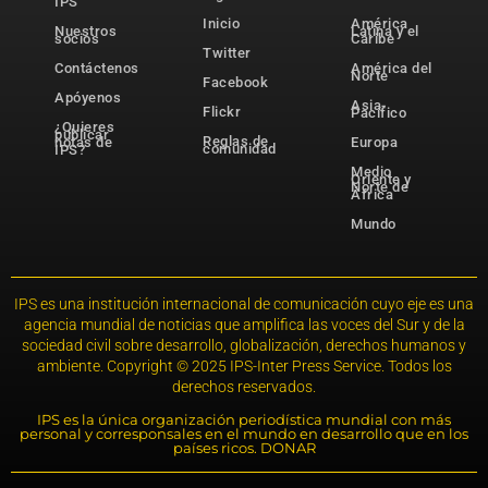
IPS
Inicio
América
Nuestros
Latina y el
socios
Caribe
Twitter
Contáctenos
América del
Norte
Facebook
Apóyenos
Asia-
Flickr
Pacífico
¿Quieres
publicar
Reglas de
notas de
Europa
comunidad
IPS?
Medio
Oriente y
Norte de
África
Mundo
IPS es una institución internacional de comunicación cuyo eje es una
agencia mundial de noticias que amplifica las voces del Sur y de la
sociedad civil sobre desarrollo, globalización, derechos humanos y
ambiente. Copyright © 2025 IPS-Inter Press Service. Todos los
derechos reservados.
IPS es la única organización periodística mundial con más
personal y corresponsales en el mundo en desarrollo que en los
países ricos. DONAR