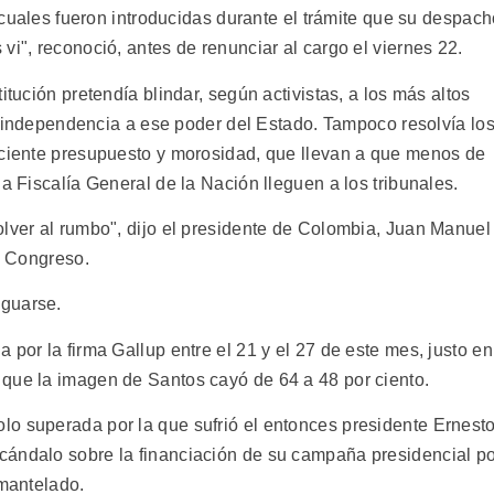
s cuales fueron introducidas durante el trámite que su despac
vi", reconoció, antes de renunciar al cargo el viernes 22.
itución pretendía blindar, según activistas, a los más altos
aba independencia a ese poder del Estado. Tampoco resolvía lo
iciente presupuesto y morosidad, que llevan a que menos de
la Fiscalía General de la Nación lleguen a los tribunales.
olver al rumbo", dijo el presidente de Colombia, Juan Manuel
el Congreso.
iguarse.
 por la firma Gallup entre el 21 y el 27 de este mes, justo en
que la imagen de Santos cayó de 64 a 48 por ciento.
o superada por la que sufrió el entonces presidente Ernest
cándalo sobre la financiación de su campaña presidencial p
smantelado.