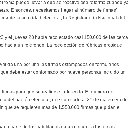
 el tema puede llevar a que se reactive esa reforma cuando y
rza. Entonces, necesitamos llegar al número de firmas"
or ante la autoridad electoral, la Registraduría Nacional del
23 y el jueves 28 había recolectado casi 150.000 de las cerc
so hacia un referendo. La recolección de rúbricas prosigue
 valida una por una las firmas estampadas en formularios
r, que debe estar conformado por nueve personas incluido un
e firmas para que se realice el referendo. El número de
ento del padrón electoral, que con corte al 21 de marzo era de
ir, que se requieren más de 1.558.000 firmas que pidan el
rta parte de los habilitados para concurrir a las urnas.