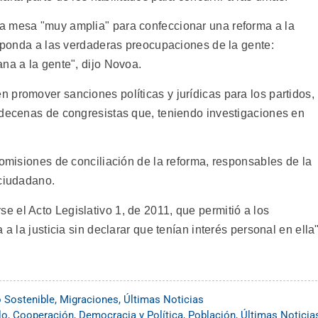
a mesa "muy amplia" para confeccionar una reforma a la
esponda a las verdaderas preocupaciones de la gente:
na a la gente", dijo Novoa.
 promover sanciones políticas y jurídicas para los partidos,
 decenas de congresistas que, teniendo investigaciones en
comisiones de conciliación de la reforma, responsables de la
 ciudadano.
 el Acto Legislativo 1, de 2011, que permitió a los
a la justicia sin declarar que tenían interés personal en ella"
o Sostenible
,
Migraciones
,
Últimas Noticias
lo
,
Cooperación
,
Democracia y Política
,
Población
,
Últimas Noticia