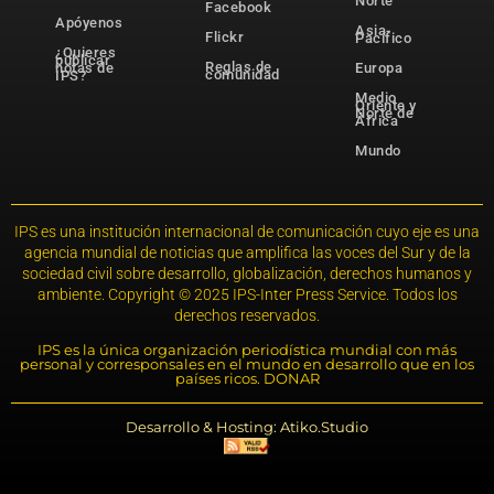
Norte
Facebook
Apóyenos
Asia-
Flickr
Pacífico
¿Quieres
publicar
Reglas de
notas de
Europa
comunidad
IPS?
Medio
Oriente y
Norte de
África
Mundo
IPS es una institución internacional de comunicación cuyo eje es una
agencia mundial de noticias que amplifica las voces del Sur y de la
sociedad civil sobre desarrollo, globalización, derechos humanos y
ambiente. Copyright © 2025 IPS-Inter Press Service. Todos los
derechos reservados.
IPS es la única organización periodística mundial con más
personal y corresponsales en el mundo en desarrollo que en los
países ricos. DONAR
Desarrollo & Hosting: Atiko.Studio