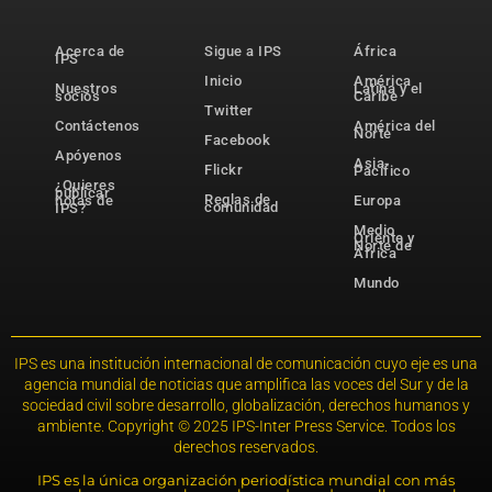
Acerca de
Sigue a IPS
África
IPS
Inicio
América
Nuestros
Latina y el
socios
Caribe
Twitter
Contáctenos
América del
Norte
Facebook
Apóyenos
Asia-
Flickr
Pacífico
¿Quieres
publicar
Reglas de
notas de
Europa
comunidad
IPS?
Medio
Oriente y
Norte de
África
Mundo
IPS es una institución internacional de comunicación cuyo eje es una
agencia mundial de noticias que amplifica las voces del Sur y de la
sociedad civil sobre desarrollo, globalización, derechos humanos y
ambiente. Copyright © 2025 IPS-Inter Press Service. Todos los
derechos reservados.
IPS es la única organización periodística mundial con más