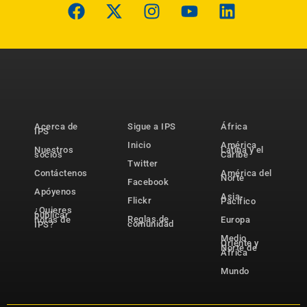
Acerca de
Sigue a IPS
África
IPS
Inicio
América
Nuestros
Latina y el
socios
Caribe
Twitter
Contáctenos
América del
Norte
Facebook
Apóyenos
Asia-
Flickr
Pacífico
¿Quieres
publicar
Reglas de
notas de
Europa
comunidad
IPS?
Medio
Oriente y
Norte de
África
Mundo