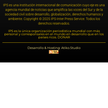
IPS es una institución internacional de comunicación cuyo eje es una
agencia mundial de noticias que amplifica las voces del Sur y de la
sociedad civil sobre desarrollo, globalización, derechos humanos y
ambiente. Copyright © 2025 IPS-Inter Press Service. Todos los
derechos reservados.
IPS es la única organización periodística mundial con más
personal y corresponsales en el mundo en desarrollo que en los
países ricos. DONAR
Desarrollo & Hosting: Atiko.Studio