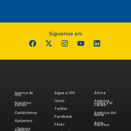
Síguenos en:
Acerca de
Sigue a IPS
África
IPS
Inicio
América
Nuestros
Latina y el
socios
Caribe
Twitter
Contáctenos
América del
Norte
Facebook
Apóyenos
Asia-
Flickr
Pacífico
¿Quieres
publicar