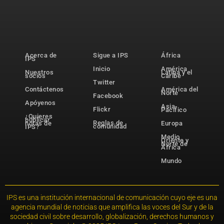
Acerca de
Sigue a IPS
África
IPS
Inicio
América
Nuestros
Latina y el
socios
Caribe
Twitter
Contáctenos
América del
Norte
Facebook
Apóyenos
Asia-
Flickr
Pacífico
¿Quieres
publicar
Reglas de
notas de
Europa
comunidad
IPS?
Medio
Oriente y
Norte de
África
Mundo
IPS es una institución internacional de comunicación cuyo eje es una
agencia mundial de noticias que amplifica las voces del Sur y de la
sociedad civil sobre desarrollo, globalización, derechos humanos y