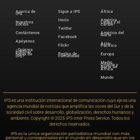
Acerca de
Sigue a IPS
África
IPS
Inicio
América
Nuestros
Latina y el
socios
Caribe
Twitter
Contáctenos
América del
Norte
Facebook
Apóyenos
Asia-
Flickr
Pacífico
¿Quieres
publicar
Reglas de
notas de
Europa
comunidad
IPS?
Medio
Oriente y
Norte de
África
Mundo
IPS es una institución internacional de comunicación cuyo eje es una
agencia mundial de noticias que amplifica las voces del Sur y de la
sociedad civil sobre desarrollo, globalización, derechos humanos y
ambiente. Copyright © 2025 IPS-Inter Press Service. Todos los
derechos reservados.
IPS es la única organización periodística mundial con más
personal y corresponsales en el mundo en desarrollo que en los