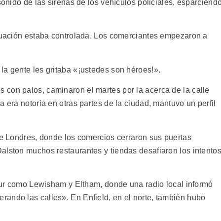
sonido de las sirenas de los vehículos policiales, esparciend
ituación estaba controlada. Los comerciantes empezaron a
la gente les gritaba «¡ustedes son héroes!».
con palos, caminaron el martes por la acerca de la calle
a era notoria en otras partes de la ciudad, mantuvo un perfil
de Londres, donde los comercios cerraron sus puertas
alston muchos restaurantes y tiendas desafiaron los intento
 sur como Lewisham y Eltham, donde una radio local informó
ando las calles». En Enfield, en el norte, también hubo