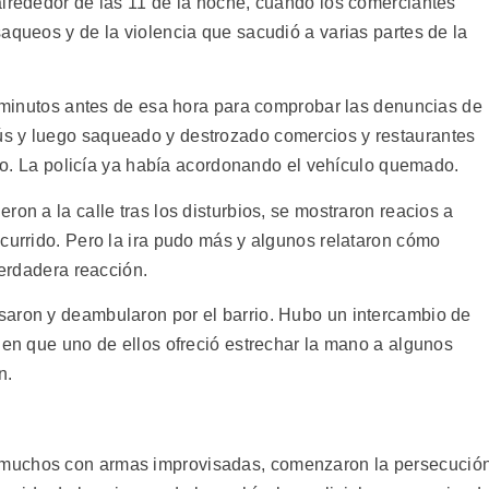
alrededor de las 11 de la noche, cuando los comerciantes
aqueos y de la violencia que sacudió a varias partes de la
ar minutos antes de esa hora para comprobar las denuncias de
s y luego saqueado y destrozado comercios y restaurantes
rito. La policía ya había acordonando el vehículo quemado.
ron a la calle tras los disturbios, se mostraron reacios a
ocurrido. Pero la ira pudo más y algunos relataron cómo
verdadera reacción.
saron y deambularon por el barrio. Hubo un intercambio de
 en que uno de ellos ofreció estrechar la mano a algunos
n.
muchos con armas improvisadas, comenzaron la persecución