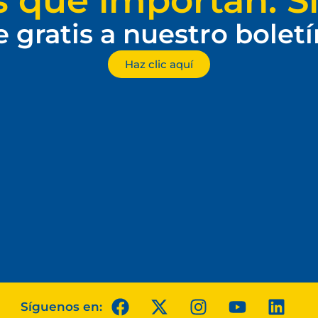
s que importan. Si
e gratis a nuestro bolet
Haz clic aquí
Síguenos en: