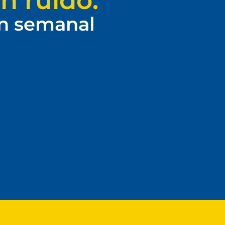
n ruido.
ín semanal