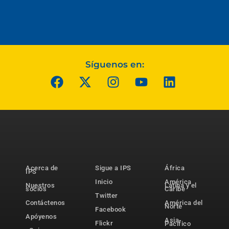
Síguenos en:
Acerca de
Sigue a IPS
África
IPS
Inicio
América
Nuestros
Latina y el
socios
Caribe
Twitter
Contáctenos
América del
Norte
Facebook
Apóyenos
Asia-
Flickr
Pacífico