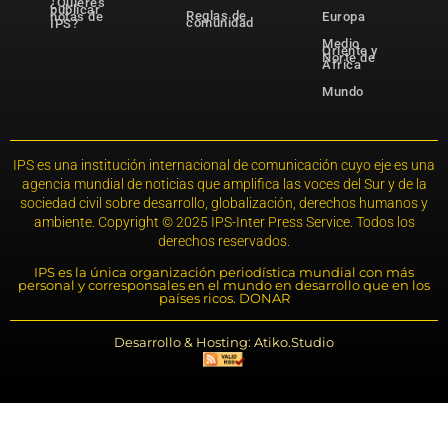
¿Quieres
publicar
Reglas de
notas de
Europa
comunidad
IPS?
Medio
Oriente y
Norte de
África
Mundo
IPS es una institución internacional de comunicación cuyo eje es una
agencia mundial de noticias que amplifica las voces del Sur y de la
sociedad civil sobre desarrollo, globalización, derechos humanos y
ambiente. Copyright © 2025 IPS-Inter Press Service. Todos los
derechos reservados.
IPS es la única organización periodística mundial con más
personal y corresponsales en el mundo en desarrollo que en los
países ricos. DONAR
Desarrollo & Hosting: Atiko.Studio