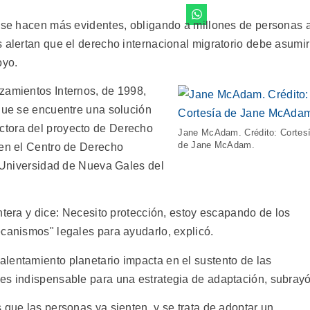
o se hacen más evidentes, obligando a millones de personas 
 alertan que el derecho internacional migratorio debe asumir
oyo.
zamientos Internos, de 1998,
 que se encuentre una solución
ctora del proyecto de Derecho
Jane McAdam. Crédito: Cortes
de Jane McAdam.
 en el Centro de Derecho
a Universidad de Nueva Gales del
ntera y dice: Necesito protección, estoy escapando de los
ecanismos" legales para ayudarlo, explicó.
lentamiento planetario impacta en el sustento de las
es indispensable para una estrategia de adaptación, subrayó
 que las personas ya sienten, y se trata de adoptar un