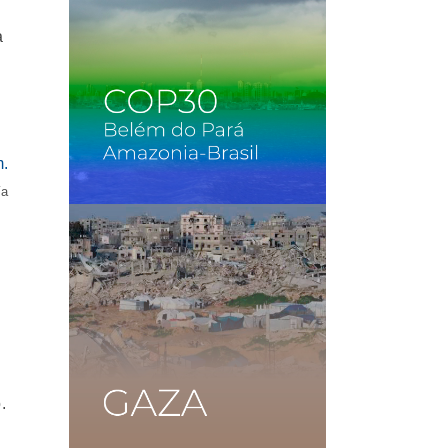
a
ía
.