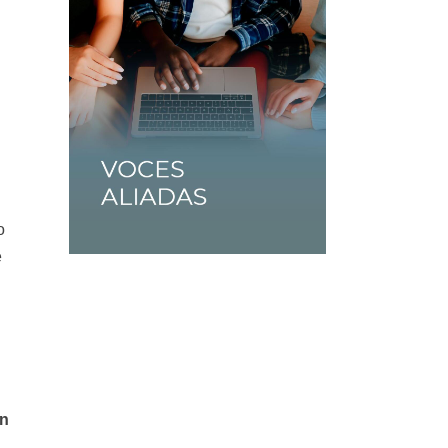
o
e
on