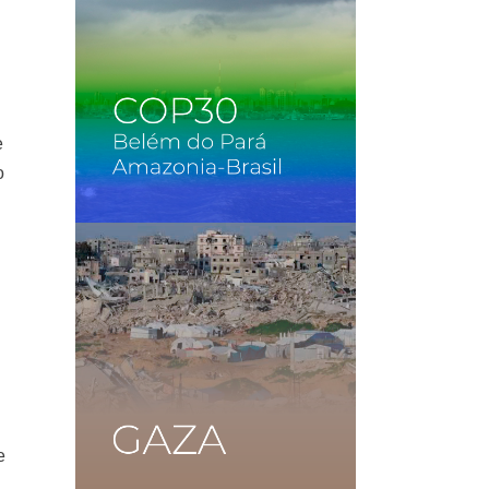
e
o
e