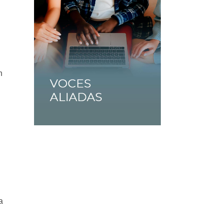
e
n
a