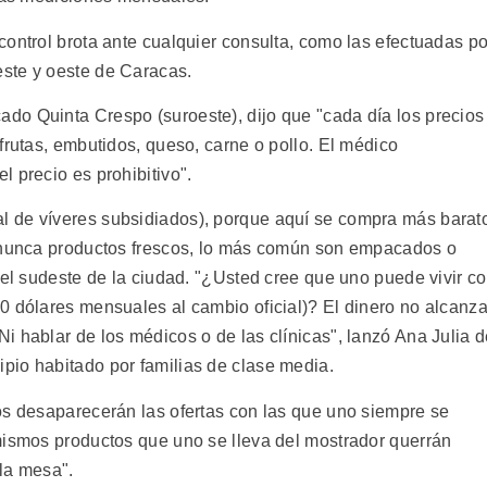
ontrol brota ante cualquier consulta, como las efectuadas po
ste y oeste de Caracas.
do Quinta Crespo (suroeste), dijo que "cada día los precios
frutas, embutidos, queso, carne o pollo. El médico
 precio es prohibitivo".
 de víveres subsidiados), porque aquí se compra más barat
i nunca productos frescos, lo más común son empacados o
del sudeste de la ciudad. "¿Usted cree que uno puede vivir c
0 dólares mensuales al cambio oficial)? El dinero no alcanza
i hablar de los médicos o de las clínicas", lanzó Ana Julia 
pio habitado por familias de clase media.
os desaparecerán las ofertas con las que uno siempre se
mismos productos que uno se lleva del mostrador querrán
la mesa".