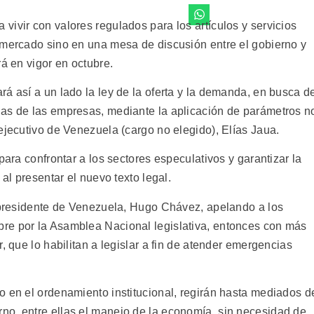
ivir con valores regulados para los artículos y servicios
 mercado sino en una mesa de discusión entre el gobierno y
rá en vigor en octubre.
á así a un lado la ley de la oferta y la demanda, en busca d
das de las empresas, mediante la aplicación de parámetros n
ejecutivo de Venezuela (cargo no elegido), Elías Jaua.
para confrontar a los sectores especulativos y garantizar la
 al presentar el nuevo texto legal.
l presidente de Venezuela, Hugo Chávez, apelando a los
re por la Asamblea Nacional legislativa, entonces con más
, que lo habilitan a legislar a fin de atender emergencias
o en el ordenamiento institucional, regirán hasta mediados d
no, entre ellas el manejo de la economía, sin necesidad de