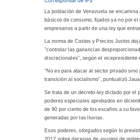
Corresponsal de IPS
La población de Venezuela se encamina a v
básicos de consumo, fijados ya no por el
empresarios a partir de una ley que entra
La norma de Costos y Precios Justos dejar
"controlar las ganancias desproporciona
discrecionales", según el vicepresidente 
"No es para atacar al sector privado sino 
transición al socialismo", puntualizó Jaua
Se trata de un decreto-ley dictado por e
poderes especiales aprobados en diciemb
de 90 por ciento de los escaños a su favor
generadas por las lluvias.
Esos poderes, otorgados según lo previst
2012 sobre decenas de asuntos de gobier