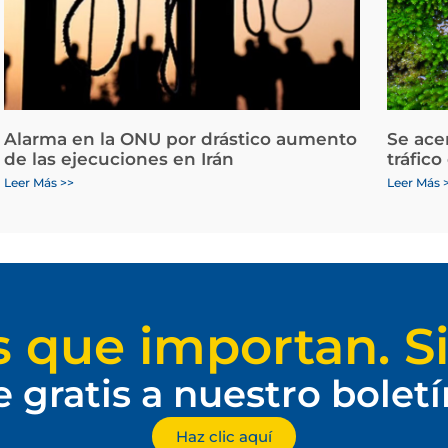
Alarma en la ONU por drástico aumento
Se ace
de las ejecuciones en Irán
tráfico
Leer Más >>
Leer Más 
s que importan. Si
e gratis a nuestro bolet
Haz clic aquí