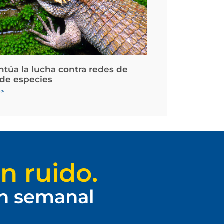
ntúa la lucha contra redes de
 de especies
>>
n ruido.
ín semanal