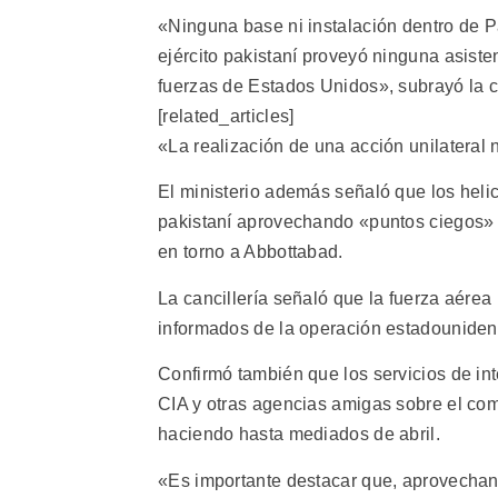
«Ninguna base ni instalación dentro de P
ejército pakistaní proveyó ninguna asisten
fuerzas de Estados Unidos», subrayó la c
[related_articles]
«La realización de una acción unilateral
El ministerio además señaló que los hel
pakistaní aprovechando «puntos ciegos» e
en torno a Abbottabad.
La cancillería señaló que la fuerza aére
informados de la operación estadounidens
Confirmó también que los servicios de int
CIA y otras agencias amigas sobre el com
haciendo hasta mediados de abril.
«Es importante destacar que, aprovechand