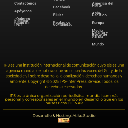
Contáctenos
América del
Norte
Facebook
Apóyenos
Asia-
Flickr
Pacífico
¿Quieres
publicar
Reglas de
notas de
Europa
comunidad
IPS?
Medio
Oriente y
Norte de
África
Mundo
IPS es una institución internacional de comunicación cuyo eje es una
agencia mundial de noticias que amplifica las voces del Sur y de la
sociedad civil sobre desarrollo, globalización, derechos humanos y
ambiente. Copyright © 2025 IPS-Inter Press Service. Todos los
derechos reservados.
IPS es la única organización periodística mundial con más
personal y corresponsales en el mundo en desarrollo que en los
países ricos. DONAR
Desarrollo & Hosting: Atiko.Studio