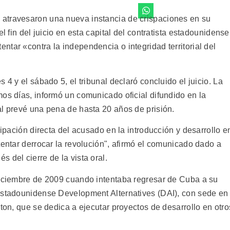
atravesaron una nueva instancia de crispaciones en su
l fin del juicio en esta capital del contratista estadounidense
tar «contra la independencia o integridad territorial del
 4 y el sábado 5, el tribunal declaró concluido el juicio. La
os días, informó un comunicado oficial difundido en la
al prevé una pena de hasta 20 años de prisión.
cipación directa del acusado en la introducción y desarrollo e
tentar derrocar la revolución", afirmó el comunicado dado a
 del cierre de la vista oral.
diciembre de 2009 cuando intentaba regresar de Cuba a su
 estadounidense Development Alternatives (DAI), con sede en
gton, que se dedica a ejecutar proyectos de desarrollo en otro