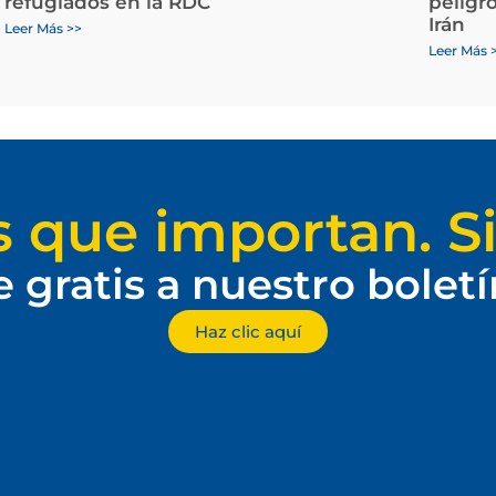
refugiados en la RDC
peligr
Irán
Leer Más >>
Leer Más 
s que importan. Si
e gratis a nuestro bolet
Haz clic aquí