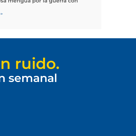
osa mengua por la guerra con
>>
n ruido.
ín semanal