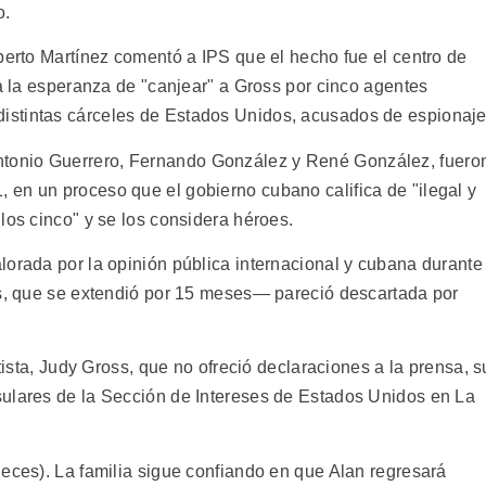
o.
berto Martínez comentó a IPS que el hecho fue el centro de
ga la esperanza de "canjear" a Gross por cinco agentes
stintas cárceles de Estados Unidos, acusados de espionaje
tonio Guerrero, Fernando González y René González, fuero
en un proceso que el gobierno cubano califica de "ilegal y
los cinco" y se los considera héroes.
lorada por la opinión pública internacional y cubana durante
ss, que se extendió por 15 meses— pareció descartada por
atista, Judy Gross, que no ofreció declaraciones a la prensa, s
sulares de la Sección de Intereses de Estados Unidos en La
ueces). La familia sigue confiando en que Alan regresará