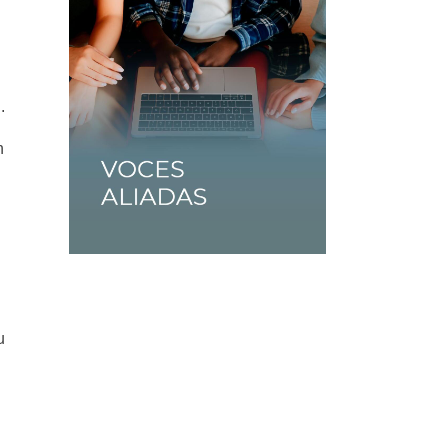
.
n
u