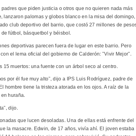
e padres que piden justicia o otros que no quieren nada más
fe, lanzaron palomas y globos blanco en la misa del domingo,
nado club deportivo del barrio, que costó 27 millones de peso
 de fútbol, básquetbol y béisbol.
ones deportivas parecen fuera de lugar en este barrio. Pero
on el lema oficial del gobierno de Calderón: "Vivir Mejor".
 15 muertos: una fuente con un árbol seco al centro.
s por él fue muy alto", dijo a IPS Luis Rodríguez, padre de
 hombre tiene la tristeza atorada en los ojos. A raíz de la
ó en huraña.
a", dijo.
onadas que lucen desoladas. Una de ellas está enfrente del
ue la masacre. Edwin, de 17 años, vivía ahí. El joven estaba