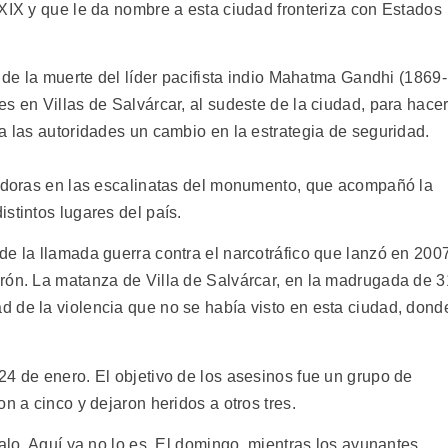
 XIX y que le da nombre a esta ciudad fronteriza con Estados
s de la muerte del líder pacifista indio Mahatma Gandhi (1869-
s en Villas de Salvárcar, al sudeste de la ciudad, para hace
a las autoridades un cambio en la estrategia de seguridad.
ladoras en las escalinatas del monumento, que acompañó la
stintos lugares del país.
de la llamada guerra contra el narcotráfico que lanzó en 200
rón. La matanza de Villa de Salvárcar, en la madrugada de 3
 de la violencia que no se había visto en esta ciudad, dond
24 de enero. El objetivo de los asesinos fue un grupo de
n a cinco y dejaron heridos a otros tres.
dalo. Aquí ya no lo es. El domingo, mientras los ayunantes