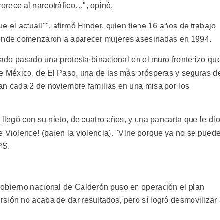
orece al narcotráfico…", opinó.
e el actual!"", afirmó Hinder, quien tiene 16 años de trabajo
donde comenzaron a aparecer mujeres asesinadas en 1994.
ábado pasado una protesta binacional en el muro fronterizo qu
de México, de El Paso, una de las más prósperas y seguras d
an cada 2 de noviembre familias en una misa por los
 llegó con su nieto, de cuatro años, y una pancarta que le dio
e Violence! (paren la violencia). "Vine porque ya no se pued
PS.
gobierno nacional de Calderón puso en operación el plan
sión no acaba de dar resultados, pero sí logró desmovilizar 