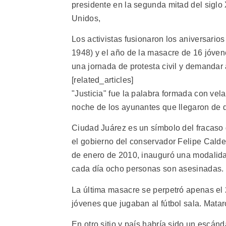
presidente en la segunda mitad del siglo
Unidos,
Los activistas fusionaron los aniversario
1948) y el año de la masacre de 16 jóvene
una jornada de protesta civil y demandar 
[related_articles]
"Justicia" fue la palabra formada con ve
noche de los ayunantes que llegaron de di
Ciudad Juárez es un símbolo del fracaso 
el gobierno del conservador Felipe Calde
de enero de 2010, inauguró una modalidad
cada día ocho personas son asesinadas.
La última masacre se perpetró apenas el 
jóvenes que jugaban al fútbol sala. Mataro
En otro sitio y país habría sido un escán