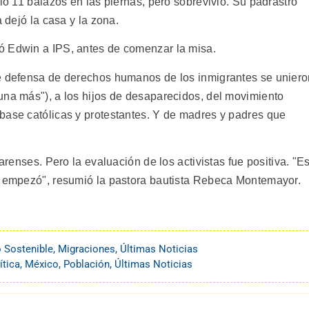
bió 11 balazos en las piernas, pero sobrevivió. Su padrastro
a dejó la casa y la zona.
ó Edwin a IPS, antes de comenzar la misa.
de defensa de derechos humanos de los inmigrantes se unier
una más"), a los hijos de desaparecidos, del movimiento
base católicas y protestantes. Y de madres y padres que
uarenses. Pero la evaluación de los activistas fue positiva. "E
ya empezó", resumió la pastora bautista Rebeca Montemayor.
o Sostenible
,
Migraciones
,
Últimas Noticias
ítica
,
México
,
Población
,
Últimas Noticias