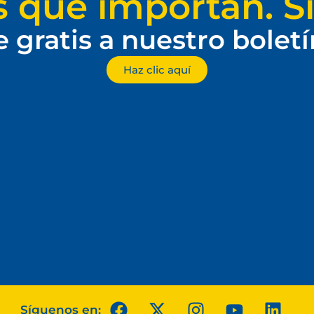
s que importan. Si
e gratis a nuestro bolet
Haz clic aquí
Síguenos en: