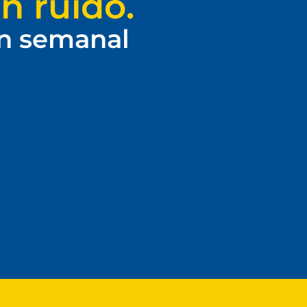
n ruido.
ín semanal