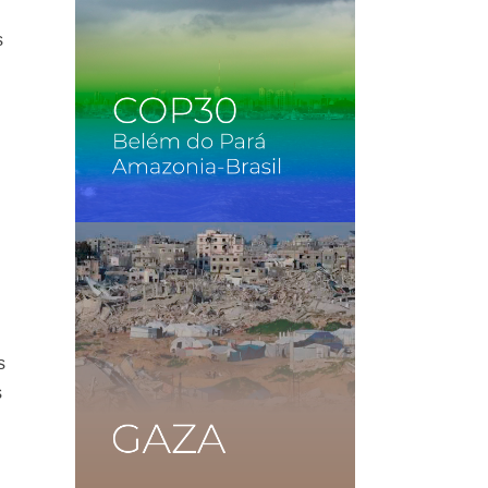
s
s
s