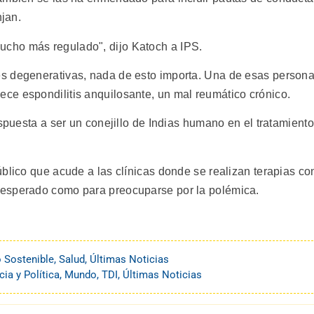
njan.
cho más regulado", dijo Katoch a IPS.
s degenerativas, nada de esto importa. Una de esas person
ce espondilitis anquilosante, un mal reumático crónico.
ispuesta a ser un conejillo de Indias humano en el tratamiento
blico que acude a las clínicas donde se realizan terapias co
sesperado como para preocuparse por la polémica.
o Sostenible
,
Salud
,
Últimas Noticias
ia y Política
,
Mundo
,
TDI
,
Últimas Noticias