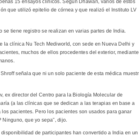
 apenas 15 ensayos clínicos. Según Dhawan, varios de estos
n que utilizó epitelio de córnea y que realizó el Instituto LV
 se tiene registro se realizan en varias partes de India.
de la clínica Nu Tech Mediworld, con sede en Nueva Delhi y
 pacientes, muchos de ellos procedentes del exterior, mediante
manos.
de Shroff señala que ni un solo paciente de esta médica muest
, ex director del Centro para la Biología Molecular de
aría (a las clínicas que se dedican a las terapias en base a
r a los pacientes. Pero los pacientes son usados para ganar
 Ninguno, que yo sepa", dijo.
l disponibilidad de participantes han convertido a India en un