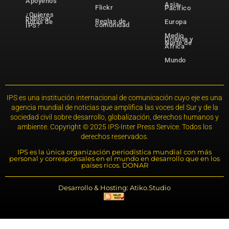
Apóyenos
Asia-
Flickr
Pacífico
¿Quieres
publicar
Reglas de
notas de
Europa
comunidad
IPS?
Medio
Oriente y
Norte de
África
Mundo
IPS es una institución internacional de comunicación cuyo eje es una
agencia mundial de noticias que amplifica las voces del Sur y de la
sociedad civil sobre desarrollo, globalización, derechos humanos y
ambiente. Copyright © 2025 IPS-Inter Press Service. Todos los
derechos reservados.
IPS es la única organización periodística mundial con más
personal y corresponsales en el mundo en desarrollo que en los
países ricos. DONAR
Desarrollo & Hosting: Atiko.Studio