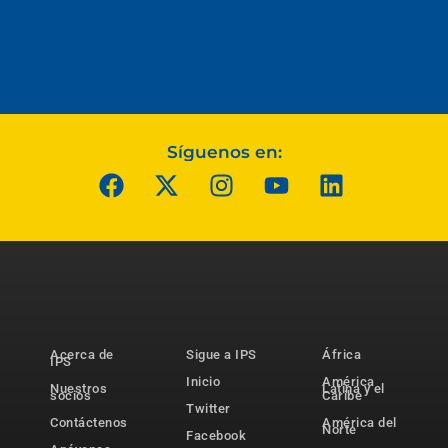
Síguenos en:
Acerca de
Sigue a IPS
África
IPS
Inicio
América
Nuestros
Latina y el
socios
Caribe
Twitter
Contáctenos
América del
Norte
Facebook