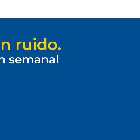
n ruido.
ín semanal