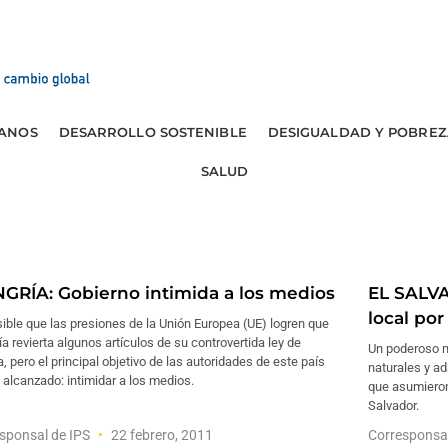
ANOS
DESARROLLO SOSTENIBLE
DESIGUALDAD Y POBREZ
SALUD
GRÍA: Gobierno intimida a los medios
EL SALV
local po
ible que las presiones de la Unión Europea (UE) logren que
a revierta algunos artículos de su controvertida ley de
Un poderoso m
, pero el principal objetivo de las autoridades de este país
naturales y a
 alcanzado: intimidar a los medios.
que asumieron 
Salvador.
sponsal de IPS
22 febrero, 2011
Corresponsa