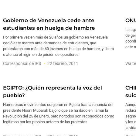
Gobierno de Venezuela cede ante
ONU
estudiantes en huelga de hambre
La age
de gé
Por primera vez en más de 20 años un gobierno en Venezuela
coordi
cedió este martes ante demandas de estudiantes, que
este m
protestaron con más de 60 jóvenes en huelga de hambre, y liberó
o atenuó el régimen de prisión de opositores
Corresponsal de IPS
22 febrero, 2011
Walte
EGIPTO: ¿Quién representa la voz del
CHI
pueblo?
sui
Numerosos movimientos surgieron en Egipto tras la renuncia del
Aunqu
presidente Hosni Mubarak bajo lo que se ha dado en llamar la
reduc
Revolución del 25 de Enero, pero no todos son reconocidos como
segme
legítimos por los propios actores de las protestas
y los
la vida