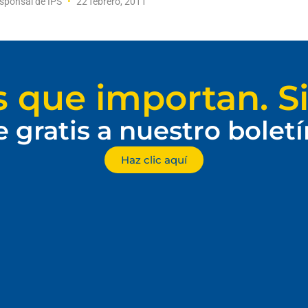
sponsal de IPS
22 febrero, 2011
s que importan. Si
e gratis a nuestro bolet
Haz clic aquí