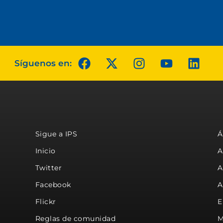
Síguenos en:
Sigue a IPS
Á
Inicio
A
Twitter
A
Facebook
A
Flickr
E
Reglas de comunidad
M