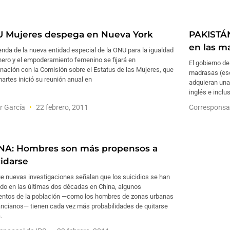
 Mujeres despega en Nueva York
PAKISTÁN
en las m
nda de la nueva entidad especial de la ONU para la igualdad
nero y el empoderamiento femenino se fijará en
El gobierno d
nación con la Comisión sobre el Estatus de las Mujeres, que
madrasas (esc
artes inició su reunión anual en
adquieran una
inglés e incl
r García
22 febrero, 2011
Corresponsa
NA: Hombres son más propensos a
cidarse
e nuevas investigaciones señalan que los suicidios se han
ido en las últimas dos décadas en China, algunos
ntos de la población —como los hombres de zonas urbanas
 ancianos— tienen cada vez más probabilidades de quitarse
.