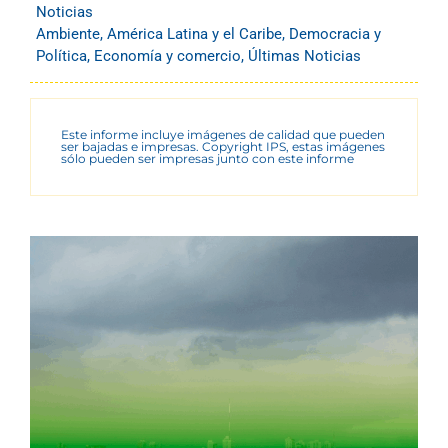
Noticias
Ambiente
,
América Latina y el Caribe
,
Democracia y
Política
,
Economía y comercio
,
Últimas Noticias
Este informe incluye imágenes de calidad que pueden
ser bajadas e impresas. Copyright IPS, estas imágenes
sólo pueden ser impresas junto con este informe