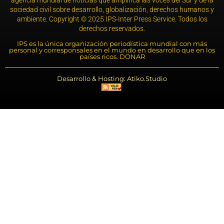
agencia mundial de noticias que amplifica las voces del Sur y de la
sociedad civil sobre desarrollo, globalización, derechos humanos y
ambiente. Copyright © 2025 IPS-Inter Press Service. Todos los
derechos reservados.
IPS es la única organización periodística mundial con más
personal y corresponsales en el mundo en desarrollo que en los
países ricos. DONAR
Desarrollo & Hosting: Atiko.Studio