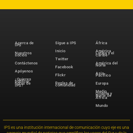
Acerca de
Sigue a IPS
África
IPS
Inicio
América
Nuestros
Latina y el
socios
Caribe
Twitter
Contáctenos
América del
Norte
Facebook
Apóyenos
Asia-
Flickr
Pacífico
¿Quieres
publicar
Reglas de
notas de
Europa
comunidad
IPS?
Medio
Oriente y
Norte de
África
Mundo
IPS es una institución internacional de comunicación cuyo eje es una