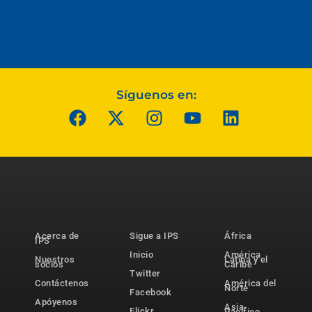
Síguenos en:
Acerca de
Sigue a IPS
África
IPS
Inicio
América
Nuestros
Latina y el
socios
Caribe
Twitter
Contáctenos
América del
Norte
Facebook
Apóyenos
Asia-
Flickr
Pacífico