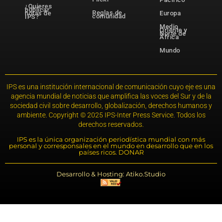
¿Quieres
publicar
Reglas de
notas de
Europa
comunidad
IPS?
Medio
Oriente y
Norte de
África
Mundo
IPS es una institución internacional de comunicación cuyo eje es una
agencia mundial de noticias que amplifica las voces del Sur y de la
sociedad civil sobre desarrollo, globalización, derechos humanos y
ambiente. Copyright © 2025 IPS-Inter Press Service. Todos los
derechos reservados.
IPS es la única organización periodística mundial con más
personal y corresponsales en el mundo en desarrollo que en los
países ricos. DONAR
Desarrollo & Hosting: Atiko.Studio