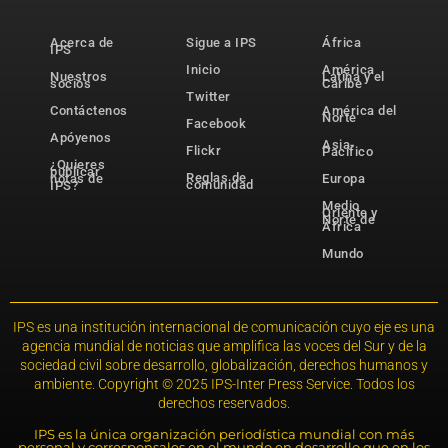
Acerca de
Sigue a IPS
África
IPS
Inicio
América
Nuestros
Latina y el
socios
Caribe
Twitter
Contáctenos
América del
Norte
Facebook
Apóyenos
Asia-
Flickr
Pacífico
¿Quieres
publicar
Reglas de
notas de
Europa
comunidad
IPS?
Medio
Oriente y
Norte de
África
Mundo
IPS es una institución internacional de comunicación cuyo eje es una
agencia mundial de noticias que amplifica las voces del Sur y de la
sociedad civil sobre desarrollo, globalización, derechos humanos y
ambiente. Copyright © 2025 IPS-Inter Press Service. Todos los
derechos reservados.
IPS es la única organización periodística mundial con más
personal y corresponsales en el mundo en desarrollo que en los