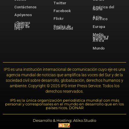
Twitter
Contáctenos
América del
Norte
Facebook
Apóyenos
Asia-
Flickr
Pacífico
¿Quieres
publicar
Reglas de
notas de
Europa
comunidad
IPS?
Medio
Oriente y
Norte de
África
Mundo
IPS es una institución internacional de comunicación cuyo eje es una
agencia mundial de noticias que amplifica las voces del Sur y de la
sociedad civil sobre desarrollo, globalización, derechos humanos y
ambiente. Copyright © 2025 IPS-Inter Press Service. Todos los
derechos reservados.
IPS es la única organización periodística mundial con más
personal y corresponsales en el mundo en desarrollo que en los
países ricos. DONAR
Desarrollo & Hosting: Atiko.Studio