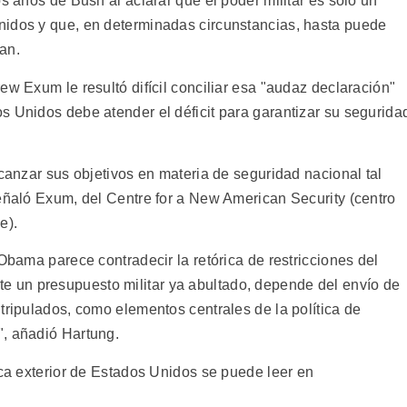
os años de Bush al aclarar que el poder militar es sólo un
nidos y que, en determinadas circunstancias, hasta puede
an.
ew Exum le resultó difícil conciliar esa "audaz declaración"
s Unidos debe atender el déficit para garantizar su segurida
lcanzar sus objetivos en materia de seguridad nacional tal
señaló Exum, del Centre for a New American Security (centro
e).
 Obama parece contradecir la retórica de restricciones del
 un presupuesto militar ya abultado, depende del envío de
tripulados, como elementos centrales de la política de
", añadió Hartung.
ica exterior de Estados Unidos se puede leer en