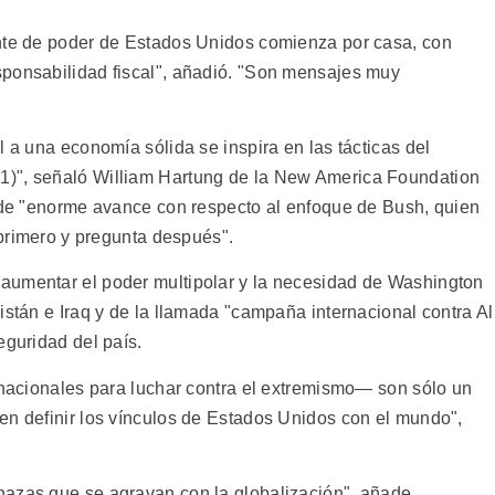
ente de poder de Estados Unidos comienza por casa, con
sponsabilidad fiscal", añadió. "Son mensajes muy
l a una economía sólida se inspira en las tácticas del
1)", señaló William Hartung de la New America Foundation
a de "enorme avance con respecto al enfoque de Bush, quien
 primero y pregunta después".
aumentar el poder multipolar y la necesidad de Washington
istán e Iraq y de la llamada "campaña internacional contra Al
eguridad del país.
ernacionales para luchar contra el extremismo— son sólo un
en definir los vínculos de Estados Unidos con el mundo",
nazas que se agravan con la globalización", añade,