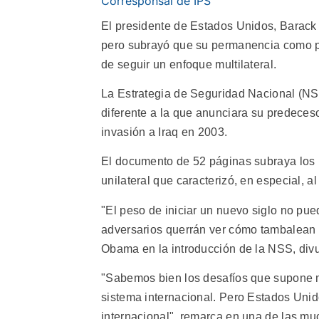
Corresponsal de IPS
El presidente de Estados Unidos, Barack 
pero subrayó que su permanencia como p
de seguir un enfoque multilateral.
La Estrategia de Seguridad Nacional (NS
diferente a la que anunciara su predeces
invasión a Iraq en 2003.
El documento de 52 páginas subraya los lí
unilateral que caracterizó, en especial, a
"El peso de iniciar un nuevo siglo no pu
adversarios querrán ver cómo tambalean n
Obama en la introducción de la NSS, divu
"Sabemos bien los desafíos que supone mo
sistema internacional. Pero Estados Unid
internacional", remarca en una de las muc