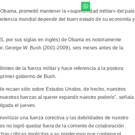
Obama, prometió mantener la «superioridad militar» del país
otencia mundial depende del buen estado de su economía y
S, por sus siglas en inglés) de Obama es notoriamente
or, George W. Bush (2001-2009), seis meses antes de la
mites de la fuerza militar y hace referencia a la postura
l primer gobierno de Bush.
ede recaer sólo sobre Estados Unidos, de hecho, nuestros
uestras fuerzas al querer expandir nuestro poderío", señala
lgada el jueves.
vilizar una fuerza colectiva y las debilidades de nuestro
os no logró quedar fuera de la corriente de colaboración
has críticas implícitas a su predecesor que contiene el