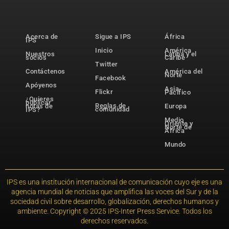
Acerca de
Sigue a IPS
África
IPS
Inicio
América
Nuestros
Latina y el
socios
Caribe
Twitter
Contáctenos
América del
Norte
Facebook
Apóyenos
Asia-
Flickr
Pacífico
¿Quieres
publicar
Reglas de
notas de
Europa
comunidad
IPS?
Medio
Oriente y
Norte de
África
Mundo
IPS es una institución internacional de comunicación cuyo eje es una
agencia mundial de noticias que amplifica las voces del Sur y de la
sociedad civil sobre desarrollo, globalización, derechos humanos y
ambiente. Copyright © 2025 IPS-Inter Press Service. Todos los
derechos reservados.