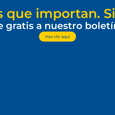
s que importan. Si
e gratis a nuestro bolet
Haz clic aquí