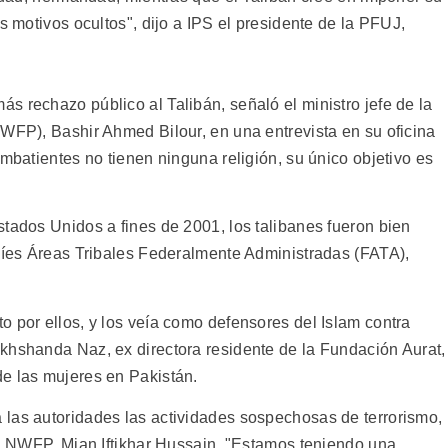
s motivos ocultos", dijo a IPS el presidente de la PFUJ,
 rechazo público al Talibán, señaló el ministro jefe de la
NWFP), Bashir Ahmed Bilour, en una entrevista en su oficina
ombatientes no tienen ninguna religión, su único objetivo es
stados Unidos a fines de 2001, los talibanes fueron bien
aníes Áreas Tribales Federalmente Administradas (FATA),
o por ellos, y los veía como defensores del Islam contra
khshanda Naz, ex directora residente de la Fundación Aurat,
e las mujeres en Pakistán.
las autoridades las actividades sospechosas de terrorismo,
 la NWFP, Mian Iftikhar Hussain. "Estamos teniendo una