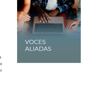
a
ro
el