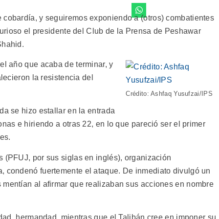
e cobardía, y seguiremos exponiendo a (otros) combatientes
 furioso el presidente del Club de la Prensa de Peshawar
Shahid.
 el año que acaba de terminar, y
lecieron la resistencia del
Crédito: Ashfaq Yusufzai/IPS
da se hizo estallar en la entrada
nas e hiriendo a otras 22, en lo que pareció ser el primer
es.
 (PFUJ, por sus siglas en inglés), organización
a, condenó fuertemente el ataque. De inmediato divulgó un
s mentían al afirmar que realizaban sus acciones en nombre
lidad, hermandad, mientras que el Talibán cree en imponer su