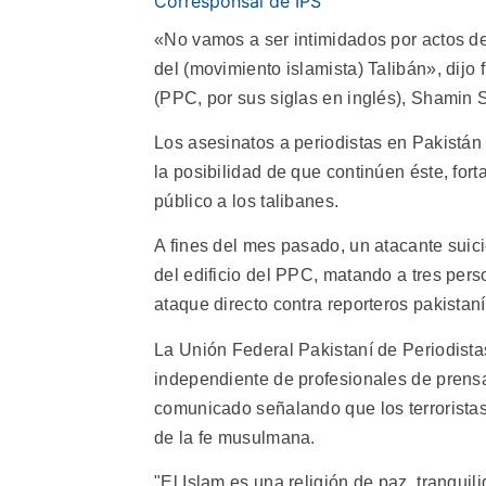
Corresponsal de IPS
«No vamos a ser intimidados por actos d
del (movimiento islamista) Talibán», dijo
(PPC, por sus siglas en inglés), Shamin 
Los asesinatos a periodistas en Pakistán
la posibilidad de que continúen éste, forta
público a los talibanes.
A fines del mes pasado, un atacante suici
del edificio del PPC, matando a tres perso
ataque directo contra reporteros pakistaní
La Unión Federal Pakistaní de Periodistas
independiente de profesionales de prens
comunicado señalando que los terrorista
de la fe musulmana.
"El Islam es una religión de paz, tranqui