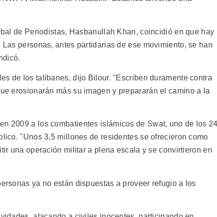
ribal de Periodistas, Hasbanullah Khan, coincidió en que hay
. Las personas, antes partidarias de ese movimiento, se han
ndicó.
s de los talibanes, dijo Bilour. "Escriben duramente contra
"que erosionarán más su imagen y prepararán el camino a la
en 2009 a los combatientes islámicos de Swat, uno de los 2
blico. "Unos 3,5 millones de residentes se ofrecieron como
tir una operación militar a plena escala y se convirtieron en
personas ya no están dispuestas a proveer refugio a los
ividades, atacando a civiles inocentes, participando en