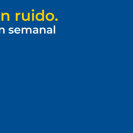
n ruido.
ín semanal