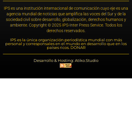
IPS es una institución internacional de comunicación cuyo eje es una
agencia mundial de noticias que amplifica las voces del Sur y de la
sociedad civil sobre desarrollo, globalización, derechos humanos y
ambiente. Copyright © 2025 IPS-Inter Press Service. Todos los
derechos reservados.
IPS es la única organización periodística mundial con más
personal y corresponsales en el mundo en desarrollo que en los
países ricos. DONAR
Desarrollo & Hosting: Atiko.Studio