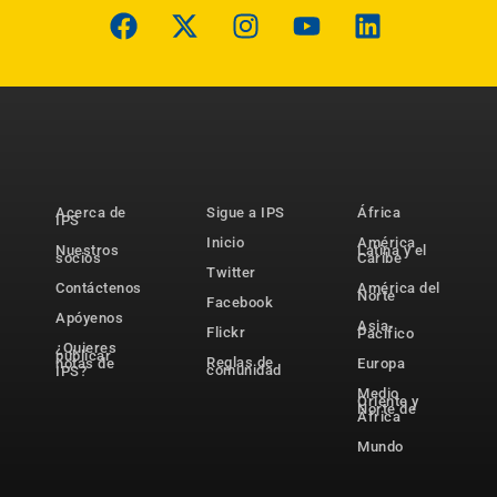
Acerca de
Sigue a IPS
África
IPS
Inicio
América
Nuestros
Latina y el
socios
Caribe
Twitter
Contáctenos
América del
Norte
Facebook
Apóyenos
Asia-
Flickr
Pacífico
¿Quieres
publicar
Reglas de
notas de
Europa
comunidad
IPS?
Medio
Oriente y
Norte de
África
Mundo