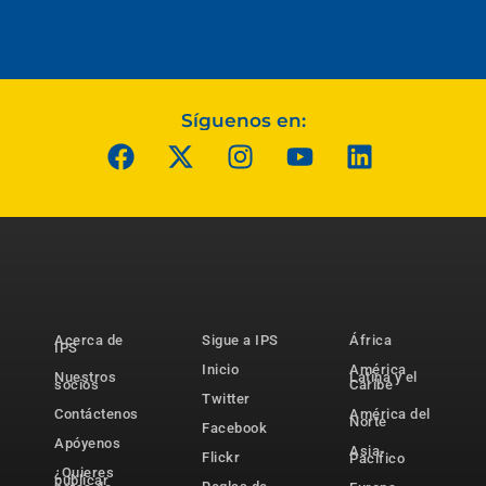
Síguenos en:
Acerca de
Sigue a IPS
África
IPS
Inicio
América
Nuestros
Latina y el
socios
Caribe
Twitter
Contáctenos
América del
Norte
Facebook
Apóyenos
Asia-
Flickr
Pacífico
¿Quieres
publicar