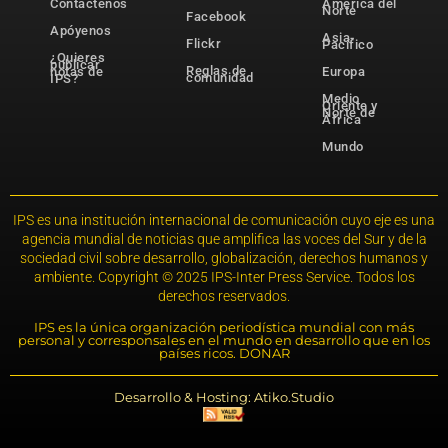
Contáctenos
América del
Norte
Facebook
Apóyenos
Asia-
Flickr
Pacífico
¿Quieres
publicar
Reglas de
notas de
Europa
comunidad
IPS?
Medio
Oriente y
Norte de
África
Mundo
IPS es una institución internacional de comunicación cuyo eje es una
agencia mundial de noticias que amplifica las voces del Sur y de la
sociedad civil sobre desarrollo, globalización, derechos humanos y
ambiente. Copyright © 2025 IPS-Inter Press Service. Todos los
derechos reservados.
IPS es la única organización periodística mundial con más
personal y corresponsales en el mundo en desarrollo que en los
países ricos. DONAR
Desarrollo & Hosting: Atiko.Studio