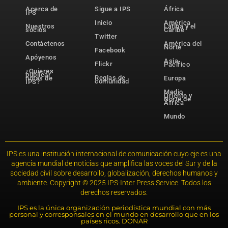
Acerca de
Sigue a IPS
África
IPS
Inicio
América
Nuestros
Latina y el
socios
Caribe
Twitter
Contáctenos
América del
Norte
Facebook
Apóyenos
Asia-
Flickr
Pacífico
¿Quieres
publicar
Reglas de
notas de
Europa
comunidad
IPS?
Medio
Oriente y
Norte de
África
Mundo
IPS es una institución internacional de comunicación cuyo eje es una
agencia mundial de noticias que amplifica las voces del Sur y de la
sociedad civil sobre desarrollo, globalización, derechos humanos y
ambiente. Copyright © 2025 IPS-Inter Press Service. Todos los
derechos reservados.
IPS es la única organización periodística mundial con más
personal y corresponsales en el mundo en desarrollo que en los
países ricos. DONAR