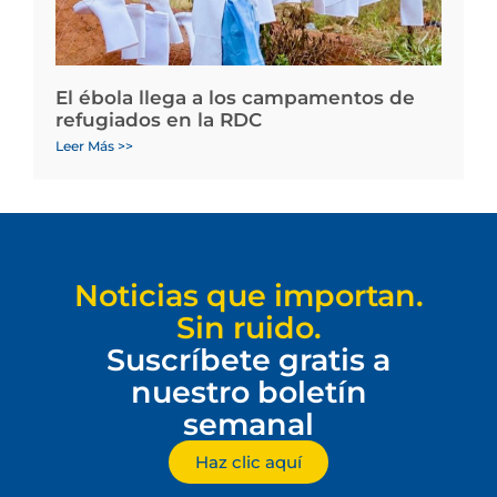
El ébola llega a los campamentos de
refugiados en la RDC
Leer Más >>
Noticias que importan.
Sin ruido.
Suscríbete gratis a
nuestro boletín
semanal
Haz clic aquí