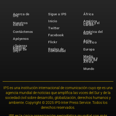
Acerca de
Sigue a IPS
África
IPS
Inicio
América
Nuestros
Latina y el
socios
Caribe
Twitter
Contáctenos
América del
Norte
Facebook
Apóyenos
Asia-
Flickr
Pacífico
¿Quieres
publicar
Reglas de
notas de
Europa
comunidad
IPS?
Medio
Oriente y
Norte de
África
Mundo
IPS es una institución internacional de comunicación cuyo eje es una
agencia mundial de noticias que amplifica las voces del Sur y de la
sociedad civil sobre desarrollo, globalización, derechos humanos y
ambiente. Copyright © 2025 IPS-Inter Press Service. Todos los
derechos reservados.
IPS es la única organización periodística mundial con más