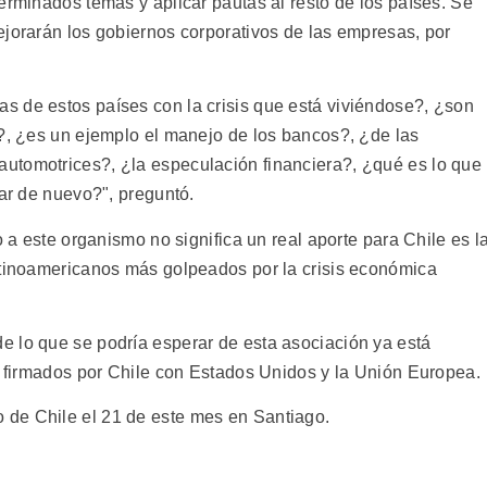
erminados temas y aplicar pautas al resto de los países. Se
ejorarán los gobiernos corporativos de las empresas, por
s de estos países con la crisis que está viviéndose?, ¿son
o?, ¿es un ejemplo el manejo de los bancos?, ¿de las
utomotrices?, ¿la especulación financiera?, ¿qué es lo que
tar de nuevo?", preguntó.
o a este organismo no significa un real aporte para Chile es l
atinoamericanos más golpeados por la crisis económica
 lo que se podría esperar de esta asociación ya está
io firmados por Chile con Estados Unidos y la Unión Europea.
de Chile el 21 de este mes en Santiago.