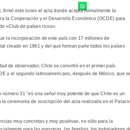
, firmó este lunes el acta donde acepta formalmente la
para la Cooperación y el Desarrollo Económico (OCDE) para
do «Club de países ricos».
que la incorporación de este país con 17 millones de
al creado en 1961 y del que forman parte todos los países
ad de observador, Chile se convirtió en el primer país
DE y el segundo latinoamericano, después de México, que s
cio número 31 "es una señal muy potente de que Chile es un
n la ceremonia de suscripción del acta realizada en el Palaci
encias muy concretas y muy positivas, no sólo para la
ialmente para las personas, las familias, los trabajadores d