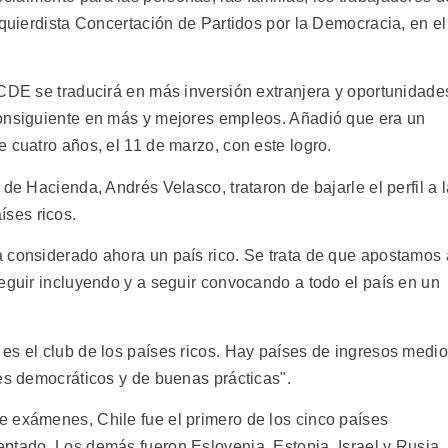
zquierdista Concertación de Partidos por la Democracia, en el
OCDE se traducirá en más inversión extranjera y oportunidade
consiguiente en más y mejores empleos. Añadió que era un
 cuatro años, el 11 de marzo, con este logro.
de Hacienda, Andrés Velasco, trataron de bajarle el perfil a 
ses ricos.
 considerado ahora un país rico. Se trata de que apostamos 
eguir incluyendo y a seguir convocando a todo el país en un
es el club de los países ricos. Hay países de ingresos medi
es democráticos y de buenas prácticas".
 exámenes, Chile fue el primero de los cinco países
ptado. Los demás fueron Eslovenia, Estonia, Israel y Rusia.