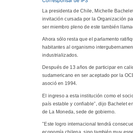
Corresponsal de IPS
La presidenta de Chile, Michelle Bachelet
invitación cursada por la Organización 
ser miembro pleno de este también llama
Ahora sólo resta que el parlamento ratifi
habitantes al organismo intergubernament
industrializados.
Después de 13 años de participar en calid
sudamericano en ser aceptado por la OC
asoció en 1994.
El ingreso a esta institución como el so
país estable y confiable", dijo Bachelet e
de La Moneda, sede de gobierno.
"Este logro internacional tendrá consecu
economía chilena, sino también muy espec