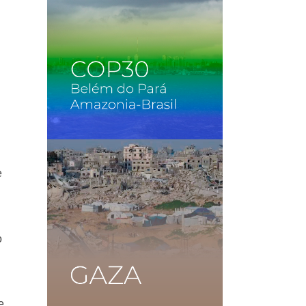
e
o
e