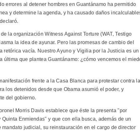
do errores al detener hombres en Guantánamo ha permitido
rónea y determine la agenda, y ha causado daños incalculable
declaró.
 de la organización Witness Against Torture (WAT, Testigo
siasma la idea de ayunar. Pero las promesas de cambio del
retórica vacía. Nuestro Ayuno y Vigilia por la Justicia es un
nta última que plantea Guantánamo: ¿cómo vencemos el mied
nifestación frente a la Casa Blanca para protestar contra l
para los detenidos desde que Obama asumió el poder, y
te del gobierno.
onel Morris Davis establece que éste la presenta "por
 y Quinta Enmiendas" y que con ella busca, además de un
e mandato judicial, su reinstauración en el cargo de director