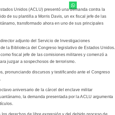
 Estados Unidos (ACLU) presentó una demanda contra la
do de su plantilla a Morris Davis, un ex fiscal jefe de las
ntánamo, transformado ahora en uno de sus principales
 director adjunto del Servicio de Investigaciones
 de la Biblioteca del Congreso legislativo de Estados Unidos
como fiscal jefe de las comisiones militares y comenzó a
para juzgar a sospechosos de terrorismo.
los, pronunciando discursos y testificando ante el Congreso
.
tavo aniversario de la cárcel del enclave militar
Guantánamo, la demanda presentada por la ACLU argumenta
tículos.
a los derechos de libre expresión y del debido proceso de