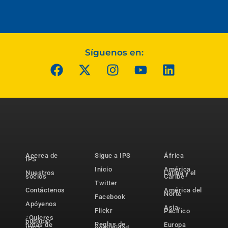
Síguenos en:
Acerca de
Sigue a IPS
África
IPS
Inicio
América
Nuestros
Latina y el
socios
Caribe
Twitter
Contáctenos
América del
Norte
Facebook
Apóyenos
Asia-
Flickr
Pacífico
¿Quieres
publicar
Reglas de
notas de
Europa
comunidad