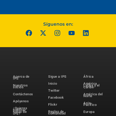
Síguenos en:
Acerca de
Sigue a IPS
África
IPS
Inicio
América
Nuestros
Latina y el
socios
Caribe
Twitter
Contáctenos
América del
Norte
Facebook
Apóyenos
Asia-
Flickr
Pacífico
¿Quieres
publicar
Reglas de
notas de
Europa
comunidad
IPS?