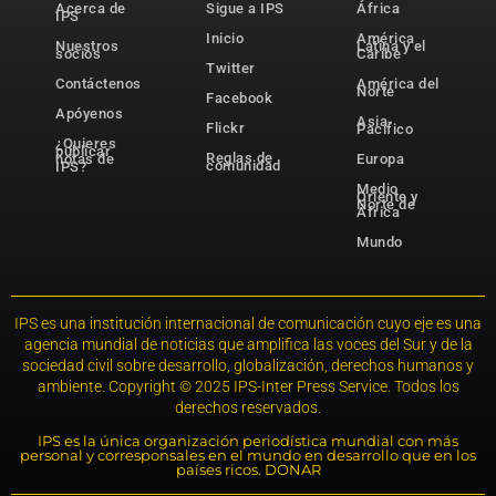
Acerca de
Sigue a IPS
África
IPS
Inicio
América
Nuestros
Latina y el
socios
Caribe
Twitter
Contáctenos
América del
Norte
Facebook
Apóyenos
Asia-
Flickr
Pacífico
¿Quieres
publicar
Reglas de
notas de
Europa
comunidad
IPS?
Medio
Oriente y
Norte de
África
Mundo
IPS es una institución internacional de comunicación cuyo eje es una
agencia mundial de noticias que amplifica las voces del Sur y de la
sociedad civil sobre desarrollo, globalización, derechos humanos y
ambiente. Copyright © 2025 IPS-Inter Press Service. Todos los
derechos reservados.
IPS es la única organización periodística mundial con más
personal y corresponsales en el mundo en desarrollo que en los
países ricos. DONAR