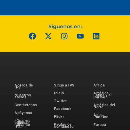
Síguenos en:
Acerca de
Sigue a IPS
África
IPS
Inicio
América
Nuestros
Latina y el
socios
Caribe
Twitter
Contáctenos
América del
Norte
Facebook
Apóyenos
Asia-
Flickr
Pacífico
¿Quieres
publicar
Reglas de
notas de
Europa
comunidad
IPS?