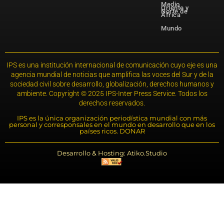
Medio
Oriente y
Norte de
África
Mundo
IPS es una institución internacional de comunicación cuyo eje es una
agencia mundial de noticias que amplifica las voces del Sur y de la
sociedad civil sobre desarrollo, globalización, derechos humanos y
ambiente. Copyright © 2025 IPS-Inter Press Service. Todos los
derechos reservados.
IPS es la única organización periodística mundial con más
personal y corresponsales en el mundo en desarrollo que en los
países ricos. DONAR
Desarrollo & Hosting: Atiko.Studio