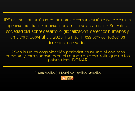
IPS es una institución internacional de comunicación cuyo eje es una
agencia mundial de noticias que amplifica las voces del Sur y de la
sociedad civil sobre desarrollo, globalización, derechos humanos y
ambiente. Copyright © 2025 IPS-Inter Press Service. Todos los
derechos reservados.
IPS es la única organización periodística mundial con más
personal y corresponsales en el mundo en desarrollo que en los
países ricos. DONAR
Desarrollo & Hosting: Atiko.Studio