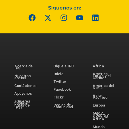
Síguenos en:
Acerca de
Sigue a IPS
África
IPS
Inicio
América
Nuestros
Latina y el
socios
Caribe
Twitter
Contáctenos
América del
Norte
Facebook
Apóyenos
Asia-
Flickr
Pacífico
¿Quieres
publicar
Reglas de
notas de
Europa
comunidad
IPS?
Medio
Oriente y
Norte de
África
Mundo