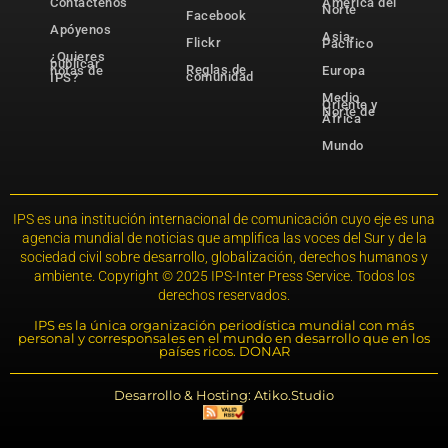
Contáctenos
América del
Norte
Facebook
Apóyenos
Asia-
Flickr
Pacífico
¿Quieres
publicar
Reglas de
notas de
Europa
comunidad
IPS?
Medio
Oriente y
Norte de
África
Mundo
IPS es una institución internacional de comunicación cuyo eje es una
agencia mundial de noticias que amplifica las voces del Sur y de la
sociedad civil sobre desarrollo, globalización, derechos humanos y
ambiente. Copyright © 2025 IPS-Inter Press Service. Todos los
derechos reservados.
IPS es la única organización periodística mundial con más
personal y corresponsales en el mundo en desarrollo que en los
países ricos. DONAR
Desarrollo & Hosting: Atiko.Studio