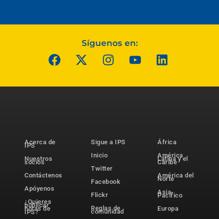
Síguenos en:
Acerca de
Sigue a IPS
África
IPS
Inicio
América
Nuestros
Latina y el
socios
Caribe
Twitter
Contáctenos
América del
Norte
Facebook
Apóyenos
Asia-
Flickr
Pacífico
¿Quieres
publicar
Reglas de
notas de
Europa
comunidad
IPS?