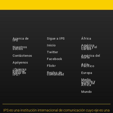
Acerca de
Sigue a IPS
África
IPS
Inicio
América
Nuestros
Latina y el
socios
Caribe
Twitter
Contáctenos
América del
Norte
Facebook
Apóyenos
Asia-
Flickr
Pacífico
¿Quieres
publicar
Reglas de
notas de
Europa
comunidad
IPS?
Medio
Oriente y
Norte de
África
Mundo
IPS es una institución internacional de comunicación cuyo eje es una