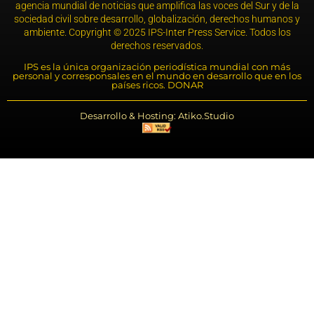
agencia mundial de noticias que amplifica las voces del Sur y de la
sociedad civil sobre desarrollo, globalización, derechos humanos y
ambiente. Copyright © 2025 IPS-Inter Press Service. Todos los
derechos reservados.
IPS es la única organización periodística mundial con más
personal y corresponsales en el mundo en desarrollo que en los
países ricos. DONAR
Desarrollo & Hosting: Atiko.Studio